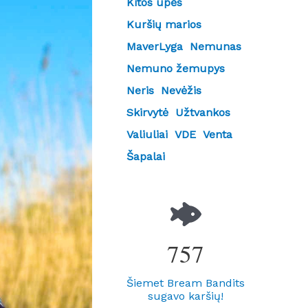
Kitos upės
Kuršių marios
MaverLyga
Nemunas
Nemuno žemupys
Neris
Nevėžis
Skirvytė
Užtvankos
Valiuliai
VDE
Venta
Šapalai
757
Šiemet Bream Bandits
sugavo karšių!