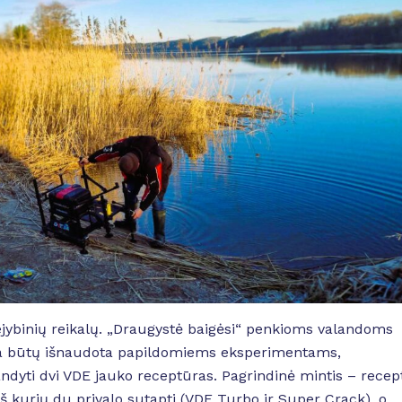
vejybinių reikalų. „Draugystė baigėsi“ penkioms valandoms
ova būtų išnaudota papildomiems eksperimentams,
dyti dvi VDE jauko receptūras. Pagrindinė mintis – recep
iš kurių du privalo sutapti (VDE Turbo ir Super Crack), o