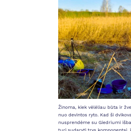
Žinoma, kiek vėlėliau būta ir ž
nuo devintos ryto. Kad ši dvik
nusprendėme su Giedriumi išban
turi sudaryti trys komponentai, 