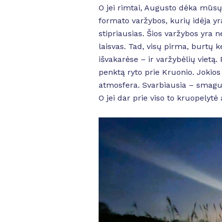
O jei rimtai, Augusto dėka mūsų 
formato varžybos, kurių idėja yra 
stipriausias. Šios varžybos yra n
laisvas. Tad, visų pirma, burtų ke
išvakarėse – ir varžybėlių vietą
penktą ryto prie Kruonio. Jokios į
atmosfera. Svarbiausia – smagus
O jei dar prie viso to kruopelytė