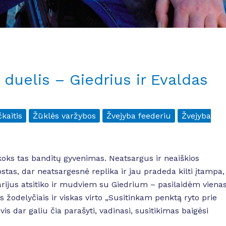
 duelis – Giedrius ir Evaldas
kaitis
Žūklės varžybos
Žvejyba feederiu
Žvejyba
koks tas banditų gyvenimas. Neatsargus ir neaiškios
stas, dar neatsargesnė replika ir jau pradeda kilti įtampa,
arijus atsitiko ir mudviem su Giedrium – pasilaidėm viena
is žodelyčiais ir viskas virto „Susitinkam penktą ryto prie
is dar galiu čia parašyti, vadinasi, susitikimas baigėsi