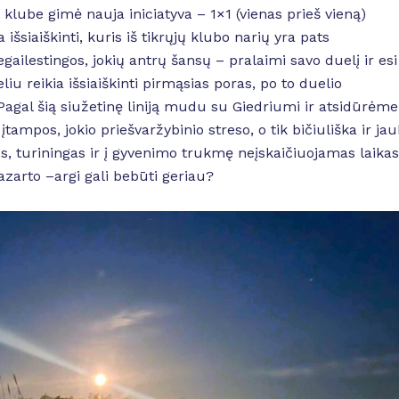
klube gimė nauja iniciatyva – 1×1 (vienas prieš vieną)
išsiaiškinti, kuris iš tikrųjų klubo narių yra pats
egailestingos, jokių antrų šansų – pralaimi savo duelį ir esi
liu reikia išsiaiškinti pirmąsias poras, po to duelio
. Pagal šią siužetinę liniją mudu su Giedriumi ir atsidūrėme
tampos, jokio priešvaržybinio streso, o tik bičiuliška ir jau
, turiningas ir į gyvenimo trukmę neįskaičiuojamas laikas
 azarto –argi gali bebūti geriau?