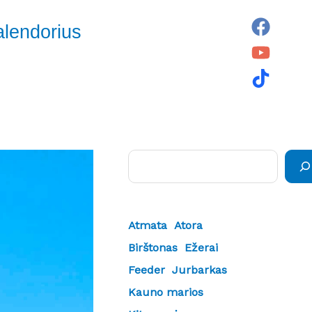
alendorius
Paieška
Atmata
Atora
Birštonas
Ežerai
Feeder
Jurbarkas
Kauno marios