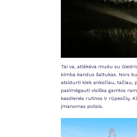
Tai va, atlėkėva mudu su Giedriu
kimba kandus šaltukas. Nors buv
atsidurti kiek anksčiau, tačiau, 
pasimėgauti visiška gamtos ramy
kasdienės rutinos ir rūpesčių. Ki
įmanomas poilsis.