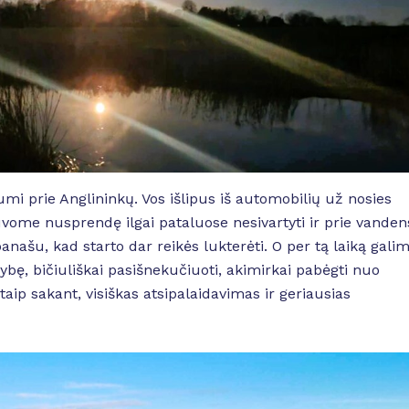
mi prie Anglininkų. Vos išlipus iš automobilių už nosies
ome nusprendę ilgai pataluose nesivartyti ir prie vanden
panašu, kad starto dar reikės lukterėti. O per tą laiką gali
bę, bičiuliškai pasišnekučiuoti, akimirkai pabėgti nuo
taip sakant, visiškas atsipalaidavimas ir geriausias