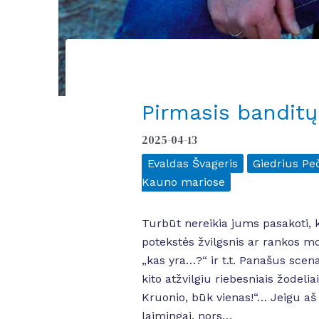
Pirmasis banditų
2025-04-13
Evaldas Švageris
Giedrius Peč
Kauno mariose
Turbūt nereikia jums pasakoti, 
potekstės žvilgsnis ar rankos mo
„kas yra…?“ ir t.t. Panašus scen
kito atžvilgiu riebesniais žodelia
Kruonio, būk vienas!“… Jeigu aš v
laimingai, nors…