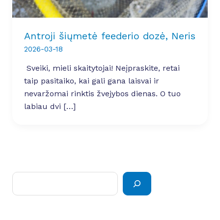
Antroji šiųmetė feederio dozė, Neris
2026-03-18
Sveiki, mieli skaitytojai! Neįpraskite, retai
taip pasitaiko, kai gali gana laisvai ir
nevaržomai rinktis žvejybos dienas. O tuo
labiau dvi […]
Paieška