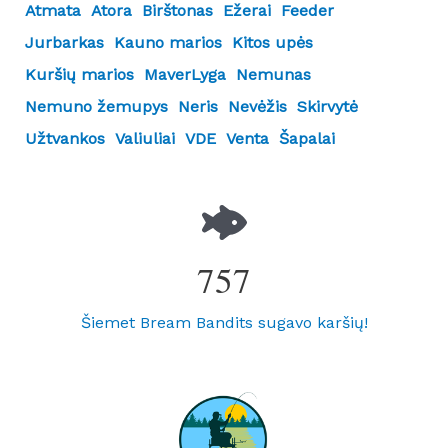
Atmata
Atora
Birštonas
Ežerai
Feeder
Jurbarkas
Kauno marios
Kitos upės
Kuršių marios
MaverLyga
Nemunas
Nemuno žemupys
Neris
Nevėžis
Skirvytė
Užtvankos
Valiuliai
VDE
Venta
Šapalai
757
Šiemet Bream Bandits sugavo karšių!